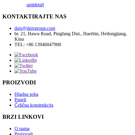
upit
detalj
KONTAKTIRAJTE NAS
dajz@dajzgroup.com
br. 21, Hawu Road, Pingfang Dist., Haerbin, Heilongjiang,
Kina
TEL: +86 13946047900
PROIZVODI
Hladna soba
Paneli
Čelična konstrukcija
BRZI LINKOVI
O nama
Proizvodi