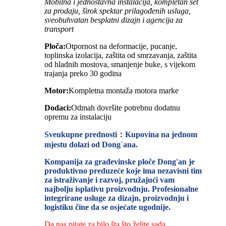
Mobilna i jednostavna instalacija, kompletan set
za prodaju, širok spektar prilagođenih usluga,
sveobuhvatan besplatni dizajn i agencija za
transport
Ploča:
Otpornost na deformacije, pucanje,
toplinska izolacija, zaštita od smrzavanja, zaštita
od hladnih mostova, smanjenje buke, s vijekom
trajanja preko 30 godina
Motor:
Kompletna montaža motora marke
Dodaci:
Odmah dovršite potrebnu dodatnu
opremu za instalaciju
Sveukupne prednosti：Kupovina na jednom
mjestu dolazi od Dong`ana.
Kompanija za građevinske ploče Dong'an je
produktivno preduzeće koje ima nezavisni tim
za istraživanje i razvoj, pružajući vam
najbolju isplativu proizvodnju. Profesionalne
integrirane usluge za dizajn, proizvodnju i
logistiku čine da se osjećate ugodnije.
Da nas pitate za bilo šta što želite sada