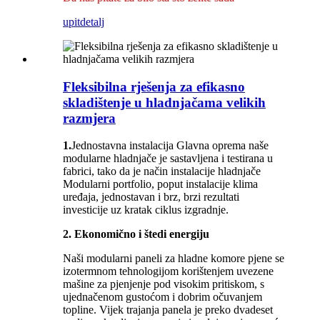
upit
detalj
Fleksibilna rješenja za efikasno
skladištenje u hladnjačama velikih
razmjera
1.
Jednostavna instalacija Glavna oprema naše
modularne hladnjače je sastavljena i testirana u
fabrici, tako da je način instalacije hladnjače
Modularni portfolio, poput instalacije klima
uređaja, jednostavan i brz, brzi rezultati
investicije uz kratak ciklus izgradnje.
2. Ekonomično i štedi energiju
Naši modularni paneli za hladne komore pjene se
izotermnom tehnologijom korištenjem uvezene
mašine za pjenjenje pod visokim pritiskom, s
ujednačenom gustoćom i dobrim očuvanjem
topline. Vijek trajanja panela je preko dvadeset