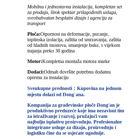
Mobilna i jednostavna instalacija, kompletan set
za prodaju, širok spektar prilagođenih usluga,
sveobuhvatan besplatni dizajn i agencija za
transport
Ploča:
Otpornost na deformacije, pucanje,
toplinska izolacija, zaštita od smrzavanja, zaštita
od hladnih mostova, smanjenje buke, s vijekom
trajanja preko 30 godina
Motor:
Kompletna montaža motora marke
Dodaci:
Odmah dovršite potrebnu dodatnu
opremu za instalaciju
Sveukupne prednosti：Kupovina na jednom
mjestu dolazi od Dong`ana.
Kompanija za građevinske ploče Dong'an je
produktivno preduzeće koje ima nezavisni tim
za istraživanje i razvoj, pružajući vam
najbolju isplativu proizvodnju. Profesionalne
integrirane usluge za dizajn, proizvodnju i
logistiku čine da se osjećate ugodnije.