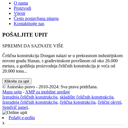
O nama
Proizvodi
Vijesti
Često postavljana pitanja
Kontaktirajte nas
POŠALJITE UPIT
SPREMNI DA SAZNATE VIŠE
Čelična konstrukcija Dongan nalazi se u prekrasnom industrijskom
novom gradu Hanan, s građevinskom površinom od oko 26.000
metara, a godišnja proizvodnja čeličnih konstrukcija je veća od
20.000 tona...
Kliknite za upit
© Autorsko pravo - 2010-2024: Sva prava pridržana.
Mapa sajta
-
AMP za mobilne uređaje
Izgradnja čeličnih konstrukcija
,
skladište čeličnih konstrukcija
,
Izgradnja čeličnih konstrukcija
,
čelična konstrukcija
,
čelični okviri
,
Sendvič panel
,
Pošalji e-poštu
x