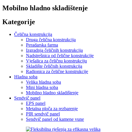
Mobilno hladno skladištenje
Kategorije
Čelična konstrukcija
Druga čelična konstrukcija
Peradarska farma
Izgradnja čeličnih konstrukcija
Nadstrešnica od čelične konstrukcije
Vješalica za čeličnu konstrukciju
Skladište čeličnih konstrukcija
Radionica za čelične konstrukcije
Hladna soba
Velika hladna soba
Mini hladna soba
Mobilno hladno skladištenje
Sendvič panel
EPS panel
Metalna ploča za rezbarenje
PIR sendvič panel
Sendvič panel od kamene vune