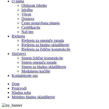
O nama
Obilazak fabrike
Izložba
Vijesti
Dostava
Često postavljana pitanja
Certifikacija
Naš tim
Rješenja
Rješenja za omotače zgrada
Rješenja za hladno skladištenje
Rješenja za čelične konstrukcije
Slučajevi
Sistem čelične konstrukcije
Sistem omotača zgrade
Sistem za hladno skladištenje
Modularno kućište
Kontaktirajte nas
Dom
Proizvodi
Hladna soba
Mobilno hladno skladištenje