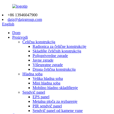
+86 13946047900
dajz@dajzgroup.com
English
Dom
Proizvodi
Čelična konstrukcija
Radionica za čelične konstrukcije
Skladište čeličnih konstrukcija
Poljoprivredne zgrade
Javne zgrade
Višespratne zgrade
Druga čelična konstrukcija
Hladna soba
Velika hladna soba
Mini hladna soba
Mobilno hladno skladištenje
Sendvič panel
EPS panel
Metalna ploča za rezbarenje
PIR sendvič panel
Sendvič panel od kamene vune