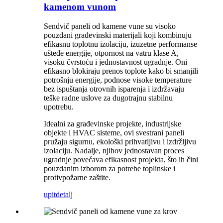
kamenom vunom
Sendvič paneli od kamene vune su visoko
pouzdani građevinski materijali koji kombinuju
efikasnu toplotnu izolaciju, izuzetne performanse
uštede energije, otpornost na vatru klase A,
visoku čvrstoću i jednostavnost ugradnje. Oni
efikasno blokiraju prenos toplote kako bi smanjili
potrošnju energije, podnose visoke temperature
bez ispuštanja otrovnih isparenja i izdržavaju
teške radne uslove za dugotrajnu stabilnu
upotrebu.
Idealni za građevinske projekte, industrijske
objekte i HVAC sisteme, ovi svestrani paneli
pružaju sigurnu, ekološki prihvatljivu i izdržljivu
izolaciju. Nadalje, njihov jednostavan proces
ugradnje povećava efikasnost projekta, što ih čini
pouzdanim izborom za potrebe toplinske i
protivpožarne zaštite.
upit
detalj