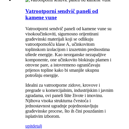
Vatrootporni sendvič paneli od
kamene vune
Vatrootporni sendvič paneli od kamene vune su
visokoučinkoviti, sigurnosno orijentirani
građevinski materijali koji se odlikuju
vatrootpornošću klase A, učinkovitom
toplinskom izolacijom i izuzetnim prednostima
uštede energije. Kao neorganske nezapaljive
komponente, one učinkovito blokiraju plamen i
otrovne pare, a istovremeno ograničavaju
prijenos topline kako bi smanjile ukupnu
potrošnju energije.
Idealni za vatrootporne zidove, krovove i
pregrade u komercijalnim, industrijskim i javnim
zgradama, ovi paneli štite živote i imovinu.
Njihova visoka strukturna čvrstoća i
jednostavnost ugradnje pojednostavljuju
građevinske procese, što ih čini pouzdanim i
isplativim izborom.
upit
detalj