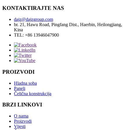
KONTAKTIRAJTE NAS
dajz@dajzgroup.com
br. 21, Hawu Road, Pingfang Dist., Haerbin, Heilongjiang,
Kina
TEL: +86 13946047900
PROIZVODI
Hladna soba
Paneli
Čelična konstrukcija
BRZI LINKOVI
O nama
Proizvodi
Vijesti