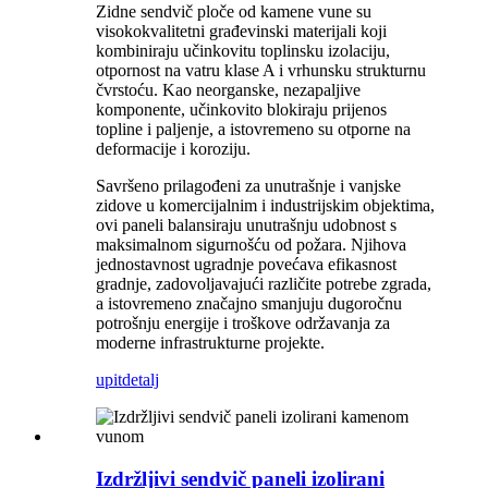
Zidne sendvič ploče od kamene vune su
visokokvalitetni građevinski materijali koji
kombiniraju učinkovitu toplinsku izolaciju,
otpornost na vatru klase A i vrhunsku strukturnu
čvrstoću. Kao neorganske, nezapaljive
komponente, učinkovito blokiraju prijenos
topline i paljenje, a istovremeno su otporne na
deformacije i koroziju.
Savršeno prilagođeni za unutrašnje i vanjske
zidove u komercijalnim i industrijskim objektima,
ovi paneli balansiraju unutrašnju udobnost s
maksimalnom sigurnošću od požara. Njihova
jednostavnost ugradnje povećava efikasnost
gradnje, zadovoljavajući različite potrebe zgrada,
a istovremeno značajno smanjuju dugoročnu
potrošnju energije i troškove održavanja za
moderne infrastrukturne projekte.
upit
detalj
Izdržljivi sendvič paneli izolirani