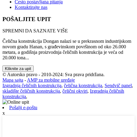
Često postavljana pitanja
Kontaktirajte nas
POŠALJITE UPIT
SPREMNI DA SAZNATE VIŠE
Čelična konstrukcija Dongan nalazi se u prekrasnom industrijskom
novom gradu Hanan, s građevinskom površinom od oko 26.000
metara, a godišnja proizvodnja čeličnih konstrukcija je veća od
20.000 tona...
Kliknite za upit
© Autorsko pravo - 2010-2024: Sva prava pridržana.
Mapa sajta
-
AMP za mobilne uređaje
Izgradnja čeličnih konstrukcija
,
čelična konstrukcija
,
Sendvič panel
,
skladište čeličnih konstrukcija
,
čelični okviri
,
Izgradnja čeličnih
konstrukcija
,
Pošalji e-poštu
x