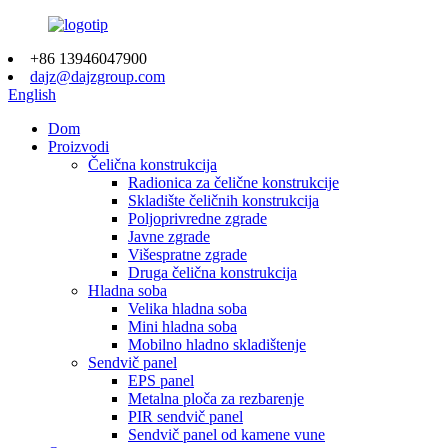
+86 13946047900
dajz@dajzgroup.com
English
Dom
Proizvodi
Čelična konstrukcija
Radionica za čelične konstrukcije
Skladište čeličnih konstrukcija
Poljoprivredne zgrade
Javne zgrade
Višespratne zgrade
Druga čelična konstrukcija
Hladna soba
Velika hladna soba
Mini hladna soba
Mobilno hladno skladištenje
Sendvič panel
EPS panel
Metalna ploča za rezbarenje
PIR sendvič panel
Sendvič panel od kamene vune