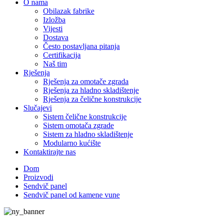
O nama
Obilazak fabrike
Izložba
Vijesti
Dostava
Često postavljana pitanja
Certifikacija
Naš tim
Rješenja
Rješenja za omotače zgrada
Rješenja za hladno skladištenje
Rješenja za čelične konstrukcije
Slučajevi
Sistem čelične konstrukcije
Sistem omotača zgrade
Sistem za hladno skladištenje
Modularno kućište
Kontaktirajte nas
Dom
Proizvodi
Sendvič panel
Sendvič panel od kamene vune