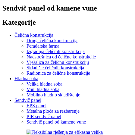
Sendvič panel od kamene vune
Kategorije
Čelična konstrukcija
Druga čelična konstrukcija
Peradarska farma
Izgradnja čeličnih konstrukcija
Nadstrešnica od čelične konstrukcije
Vješalica za čeličnu konstrukciju
Skladište čeličnih konstrukcija
Radionica za čelične konstrukcije
Hladna soba
Velika hladna soba
Mini hladna soba
Mobilno hladno skladištenje
Sendvič panel
EPS panel
Metalna ploča za rezbarenje
PIR sendvič panel
Sendvič panel od kamene vune