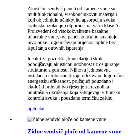
Akustični sendvič paneli od kamene vune su
multifunkcionalni, visokoučinkoviti materijali
koji objedinjuju učinkovitu apsorpciju zvuka,
toplinsku izolaciju i otpornost na vatru klase A.
Proizvedeni od visokokvalitetne bazaltne
mineralne vune, ovi paneli značajno smanjuju
nivo buke i ograničavaju prijenos topline bez
ispuštanja otrovnih isparenja.
Idealni za pozorišta, kancelarije i škole,
poboljšavaju akustičnu udobnost uz osiguranje
strukturne sigurnosti. Njihova jednostavna
instalacija i robustan dizajn održavaju dugoročnu
energetsku efikasnost, pružajući pouzdano i
ekološki prihvatljivo rješenje za raznolika
unutrašnja okruženja koja zahtijevaju vrhunsku
kontrolu zvuka i pouzdanu termičku zaštitu.
upit
detalj
Zidne sendvič ploče od kamene vune