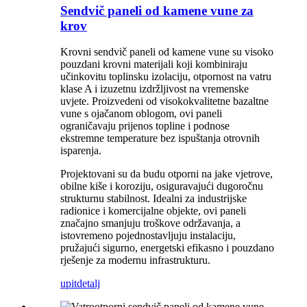
Sendvič paneli od kamene vune za
krov
Krovni sendvič paneli od kamene vune su visoko
pouzdani krovni materijali koji kombiniraju
učinkovitu toplinsku izolaciju, otpornost na vatru
klase A i izuzetnu izdržljivost na vremenske
uvjete. Proizvedeni od visokokvalitetne bazaltne
vune s ojačanom oblogom, ovi paneli
ograničavaju prijenos topline i podnose
ekstremne temperature bez ispuštanja otrovnih
isparenja.
Projektovani su da budu otporni na jake vjetrove,
obilne kiše i koroziju, osiguravajući dugoročnu
strukturnu stabilnost. Idealni za industrijske
radionice i komercijalne objekte, ovi paneli
značajno smanjuju troškove održavanja, a
istovremeno pojednostavljuju instalaciju,
pružajući sigurno, energetski efikasno i pouzdano
rješenje za modernu infrastrukturu.
upit
detalj